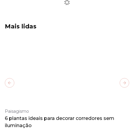
Mais lidas
Previous slide
Next
Paisagismo
6 plantas ideais para decorar corredores sem
iluminação