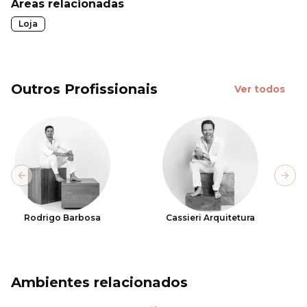
Áreas relacionadas
Loja
Outros Profissionais
Ver todos
Previous slide
Next
Rodrigo Barbosa
Cassieri Arquitetura
Ambientes relacionados