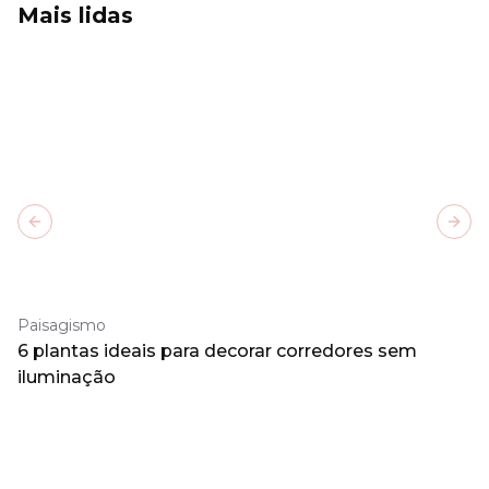
Mais lidas
Previous slide
Next
Paisagismo
6 plantas ideais para decorar corredores sem
iluminação