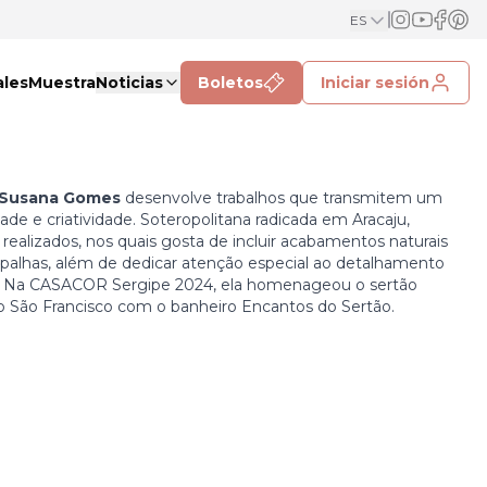
ES
ales
Muestra
Noticias
Boletos
Iniciar sesión
Susana Gomes
desenvolve trabalhos que transmitem um
ade e criatividade. Soteropolitana radicada em Aracaju,
 realizados, nos quais gosta de incluir acabamentos naturais
 palhas, além de dedicar atenção especial ao detalhamento
o. Na CASACOR Sergipe 2024, ela homenageou o sertão
o São Francisco com o banheiro Encantos do Sertão.