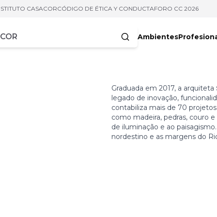
NSTITUTO CASACOR
CÓDIGO DE ÉTICA Y CONDUCTA
FORO CC 2026
Ambientes
Profesion
acteres
Graduada em 2017, a arquiteta
legado de inovação, funcionalid
contabiliza mais de 70 projetos
como madeira, pedras, couro e
de iluminação e ao paisagism
nordestino e as margens do Ri