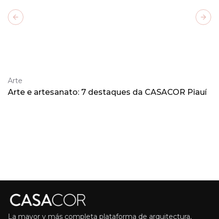
Previous slide
Next
Arte
Arte e artesanato: 7 destaques da CASACOR Piauí
La mayor y más completa plataforma de arquitectura,