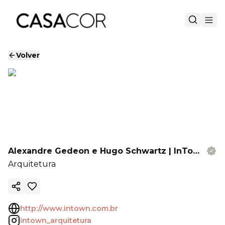
Volver
Alexandre Gedeon e Hugo Schwartz | InTown Arquitetura
Arquitetura
Copiar enlace
http://www.intown.com.br
intown_arquitetura