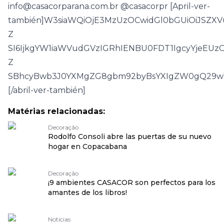
info@casacorparana.com.br
@casacorpr
[April-ver-
también]W3siaWQiOjE3MzUzOCwidGl0bGUiOiJSZX
Z
SI6IjkgYW1iaWVudGVzIGRhIENBU0FDT1IgcyYjeEU
Z
SBhcyBwb3J0YXMgZG8gbm92byBsYXIgZW0gQ29w
[/abril-ver-también]
Matérias relacionadas:
Decoração
Rodolfo Consoli abre las puertas de su nuevo
hogar en Copacabana
Decoração
¡9 ambientes CASACOR son perfectos para los
amantes de los libros!
Notícias