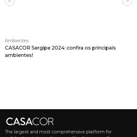
Previous slide
Next
Ambientes
CASACOR Sergipe 2024: confira os principais
ambientes!
The largest and most comprehensive platform for