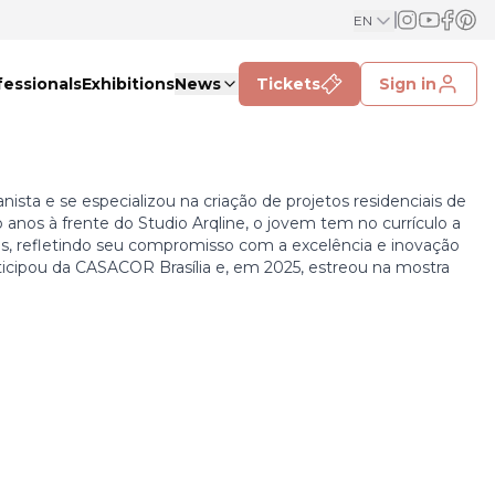
EN
fessionals
Exhibitions
News
Tickets
Sign in
nista e se especializou na criação de projetos residenciais de
 anos à frente do Studio Arqline, o jovem tem no currículo a
as, refletindo seu compromisso com a excelência e inovação
rticipou da CASACOR Brasília e, em 2025, estreou na mostra