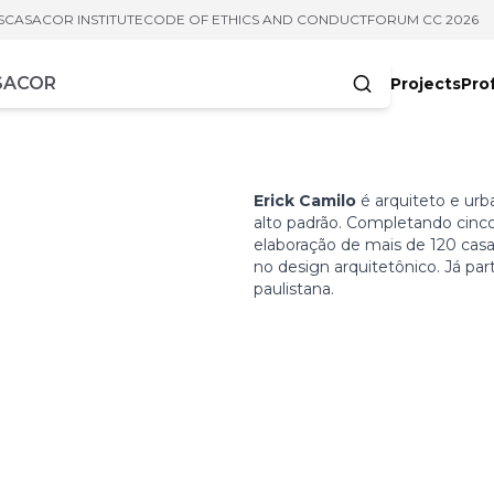
S
CASACOR INSTITUTE
CODE OF ETHICS AND CONDUCT
FORUM CC 2026
Projects
Pro
cters
Erick Camilo
é arquiteto e urba
alto padrão. Completando cinco
elaboração de mais de 120 cas
no design arquitetônico. Já pa
paulistana.