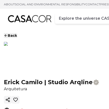
ABOUT
SOCIAL AND ENVIRONMENTAL RESPONSIBILITY
CONTACT
PRES
Campo de busca
Enter at least three chara
Back
Erick Camilo | Studio Arqline
Arquitetura
Copy ink