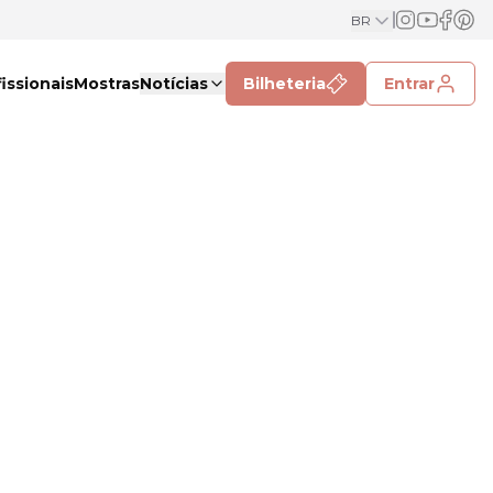
BR
issionais
Mostras
Notícias
Bilheteria
Entrar