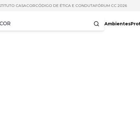
STITUTO CASACOR
CÓDIGO DE ÉTICA E CONDUTA
FÓRUM CC 2026
Ambientes
Prof
racteres