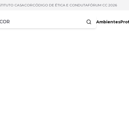
STITUTO CASACOR
CÓDIGO DE ÉTICA E CONDUTA
FÓRUM CC 2026
Ambientes
Prof
racteres