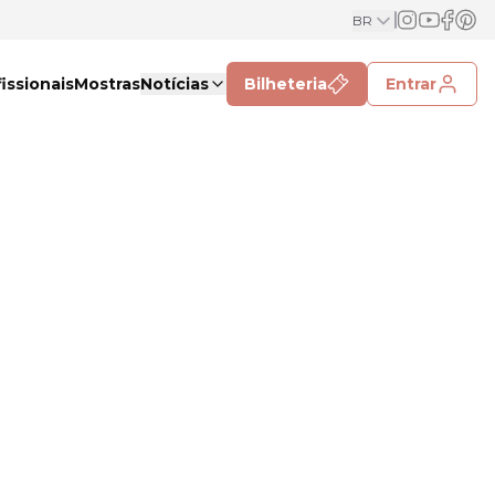
BR
issionais
Mostras
Notícias
Bilheteria
Entrar