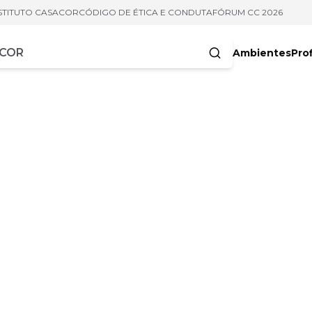
STITUTO CASACOR
CÓDIGO DE ÉTICA E CONDUTA
FÓRUM CC 2026
Ambientes
Prof
racteres