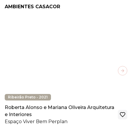
AMBIENTES CASACOR
Next
Ribeirão Preto - 2021
Roberta Alonso e Mariana Oliveira Arquitetura
e Interiores
Espaço Viver Bem Perplan