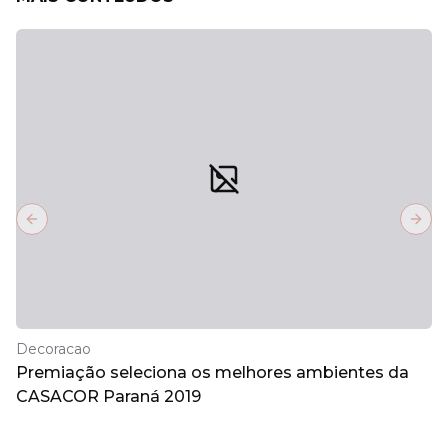
Previous slide
Next
Decoracao
Premiação seleciona os melhores ambientes da
CASACOR Paraná 2019