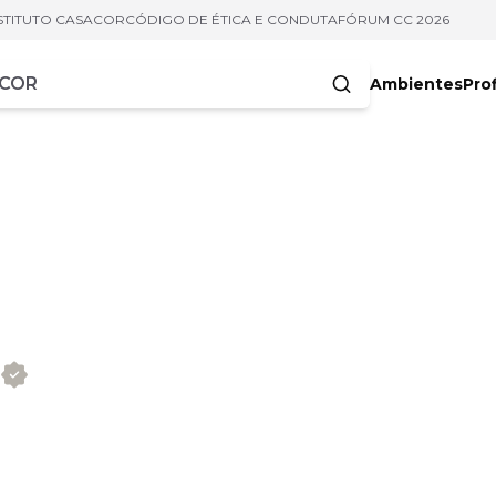
STITUTO CASACOR
CÓDIGO DE ÉTICA E CONDUTA
FÓRUM CC 2026
Ambientes
Prof
racteres