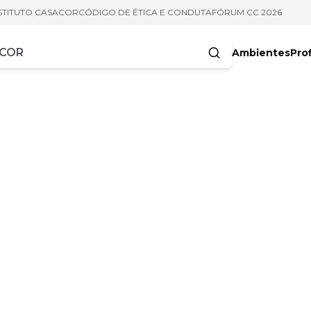
STITUTO CASACOR
CÓDIGO DE ÉTICA E CONDUTA
FÓRUM CC 2026
Ambientes
Prof
racteres