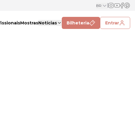
BR
issionais
Mostras
Notícias
Bilheteria
Entrar