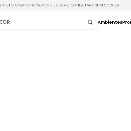
STITUTO CASACOR
CÓDIGO DE ÉTICA E CONDUTA
FÓRUM CC 2026
Ambientes
Prof
racteres