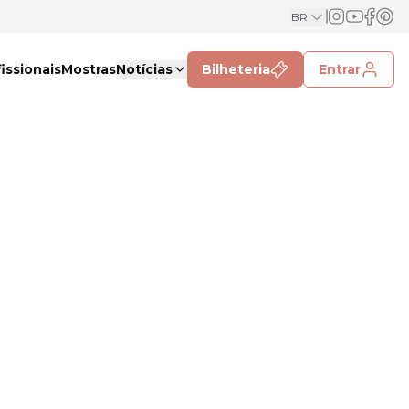
BR
issionais
Mostras
Notícias
Bilheteria
Entrar