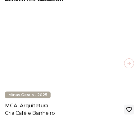
Next
Minas Gerais - 2025
MCA. Arquitetura
Cria Café e Banheiro