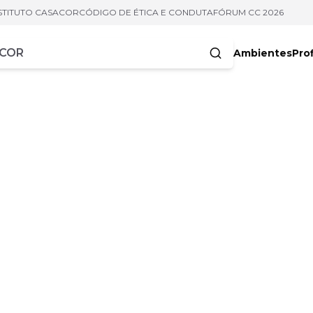
STITUTO CASACOR
CÓDIGO DE ÉTICA E CONDUTA
FÓRUM CC 2026
Ambientes
Prof
racteres