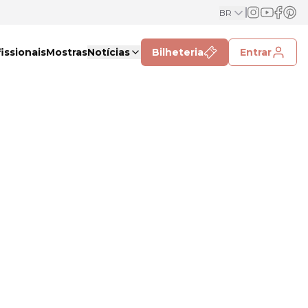
BR
issionais
Mostras
Notícias
Bilheteria
Entrar