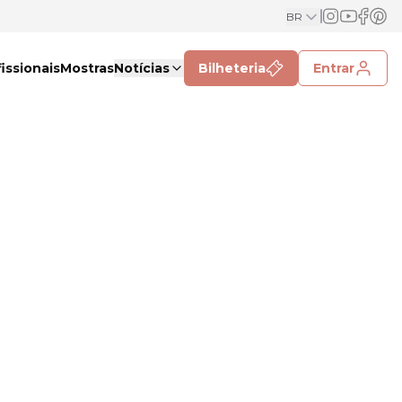
BR
issionais
Mostras
Notícias
Bilheteria
Entrar