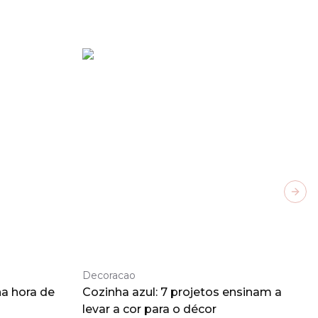
Next
Decoracao
a hora de
Cozinha azul: 7 projetos ensinam a
levar a cor para o décor