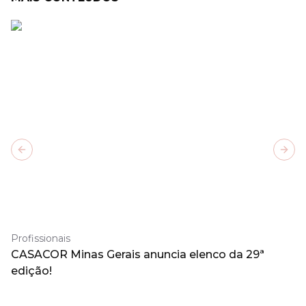
Previous slide
Next
Profissionais
CASACOR Minas Gerais anuncia elenco da 29ª
edição!