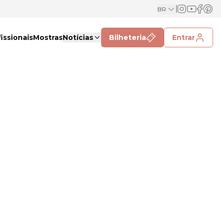
BR
issionais
Mostras
Notícias
Bilheteria
Entrar