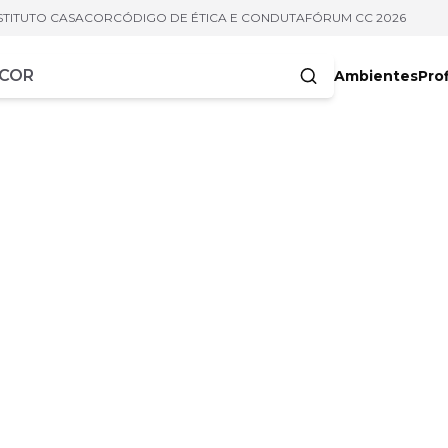
STITUTO CASACOR
CÓDIGO DE ÉTICA E CONDUTA
FÓRUM CC 2026
Ambientes
Prof
racteres