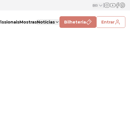
BR
issionais
Mostras
Notícias
Bilheteria
Entrar