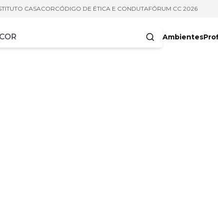
STITUTO CASACOR
CÓDIGO DE ÉTICA E CONDUTA
FÓRUM CC 2026
Ambientes
Prof
racteres