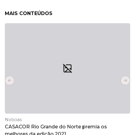
MAIS CONTEÚDOS
Previous slide
Next
Noticias
CASACOR Rio Grande do Norte premia os
melhores da edição 2021