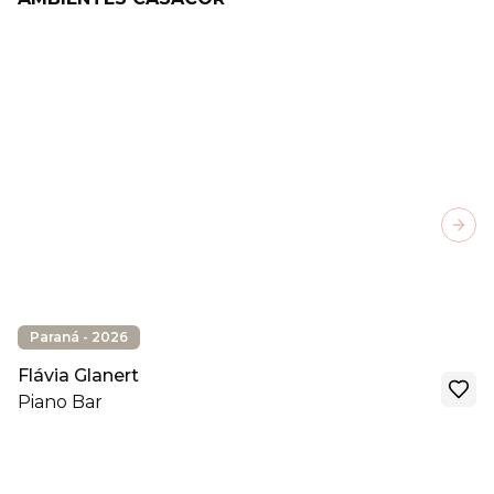
Next
Paraná - 2026
Flávia Glanert
Piano Bar