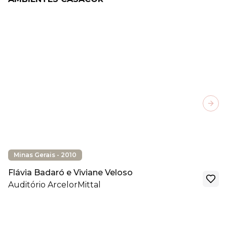
Next
Minas Gerais - 2010
Flávia Badaró e Viviane Veloso
Auditório ArcelorMittal