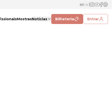
BR
issionais
Mostras
Notícias
Bilheteria
Entrar