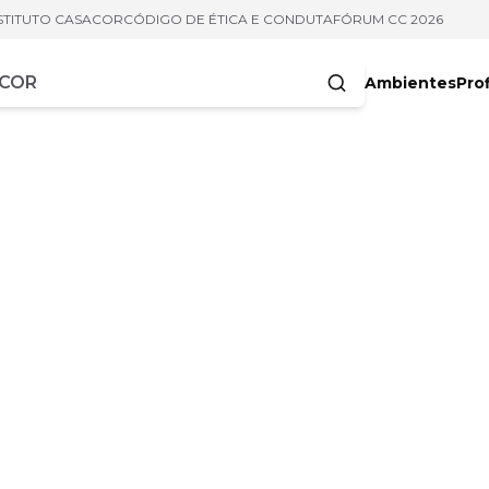
STITUTO CASACOR
CÓDIGO DE ÉTICA E CONDUTA
FÓRUM CC 2026
Ambientes
Prof
racteres