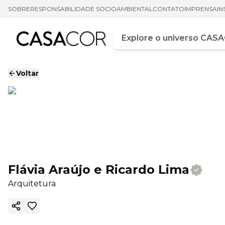
SOBRE
RESPONSABILIDADE SOCIOAMBIENTAL
CONTATO
IMPRENSA
IN
Campo de busca
Digite pelo menos três ca
Voltar
Flávia Araújo e Ricardo Lima
Arquitetura
Copiar link