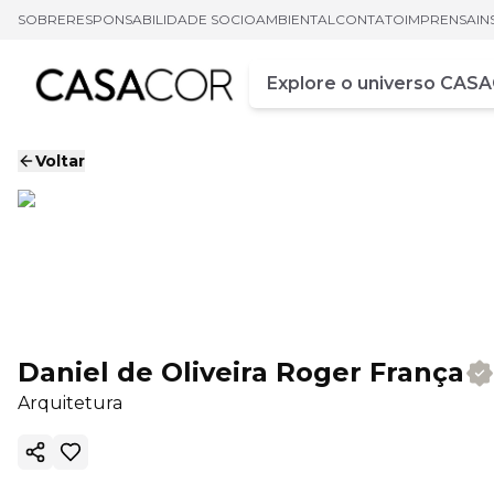
SOBRE
RESPONSABILIDADE SOCIOAMBIENTAL
CONTATO
IMPRENSA
IN
Campo de busca
Digite pelo menos três ca
Voltar
Daniel de Oliveira Roger França
Arquitetura
Copiar link