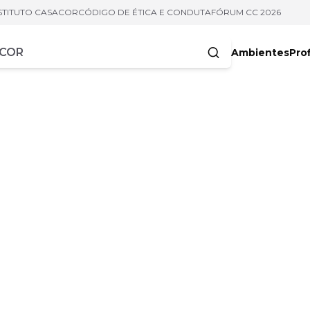
STITUTO CASACOR
CÓDIGO DE ÉTICA E CONDUTA
FÓRUM CC 2026
Ambientes
Prof
racteres