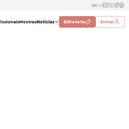
BR
issionais
Mostras
Notícias
Bilheteria
Entrar