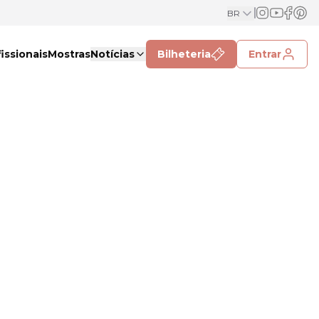
BR
issionais
Mostras
Notícias
Bilheteria
Entrar