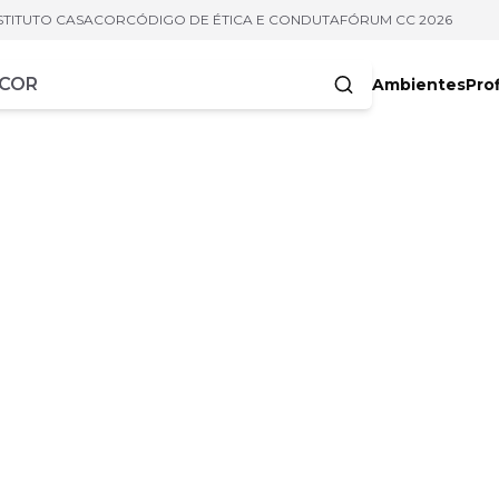
STITUTO CASACOR
CÓDIGO DE ÉTICA E CONDUTA
FÓRUM CC 2026
Ambientes
Prof
racteres