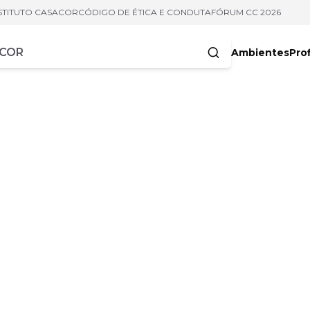
STITUTO CASACOR
CÓDIGO DE ÉTICA E CONDUTA
FÓRUM CC 2026
Ambientes
Prof
racteres