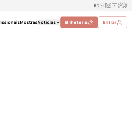
BR
issionais
Mostras
Notícias
Bilheteria
Entrar