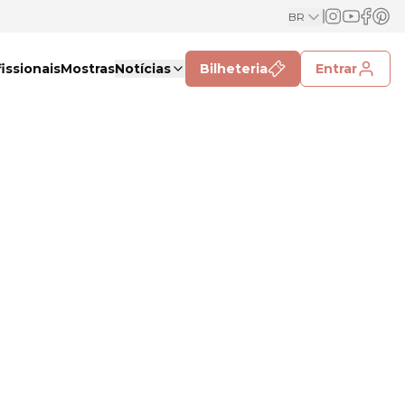
BR
issionais
Mostras
Notícias
Bilheteria
Entrar