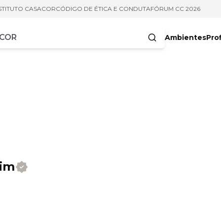
STITUTO CASACOR
CÓDIGO DE ÉTICA E CONDUTA
FÓRUM CC 2026
Ambientes
Prof
racteres
mim