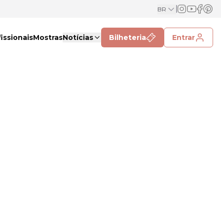
BR
issionais
Mostras
Notícias
Bilheteria
Entrar