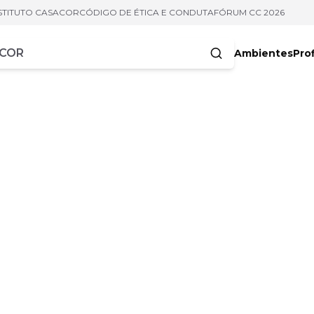
STITUTO CASACOR
CÓDIGO DE ÉTICA E CONDUTA
FÓRUM CC 2026
Ambientes
Prof
racteres