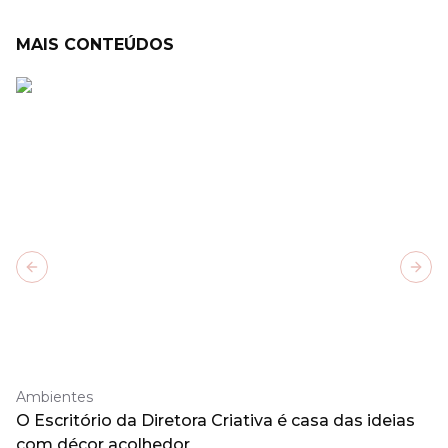
MAIS CONTEÚDOS
Previous slide
Next
Ambientes
O Escritório da Diretora Criativa é casa das ideias
com décor acolhedor