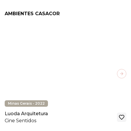
AMBIENTES CASACOR
Next
Minas Gerais - 2022
Luoda Arquitetura
Cine Sentidos