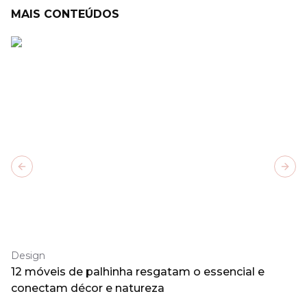
MAIS CONTEÚDOS
Previous slide
Next
Design
12 móveis de palhinha resgatam o essencial e
conectam décor e natureza