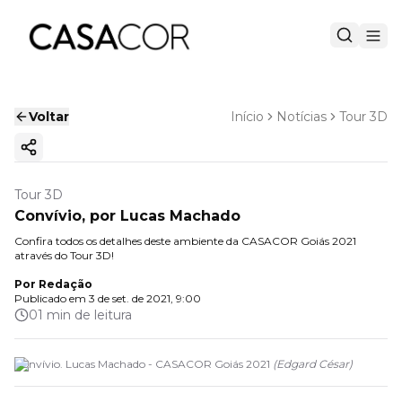
Voltar
Início
Notícias
Tour 3D
Copiar link
Tour 3D
Convívio, por Lucas Machado
Confira todos os detalhes deste ambiente da CASACOR Goiás 2021
através do Tour 3D!
Por
Redação
Publicado em
3 de set. de 2021, 9:00
01 min de leitura
Convívio. Lucas Machado - CASACOR Goiás 2021
(
Edgard César
)