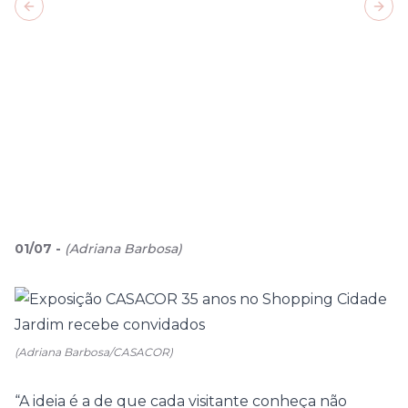
Previous slide
Next
01
/
07
-
(
Adriana Barbosa
)
(Adriana Barbosa/CASACOR)
“A ideia é a de que cada visitante conheça não