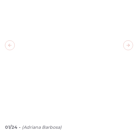
Previous slide
Next
01
/
24
-
(
Adriana Barbosa
)