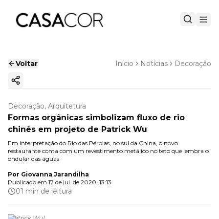
Voltar
Início
Notícias
Decoração
Copiar link
Decoração, Arquitetura
Formas orgânicas simbolizam fluxo de rio
chinês em projeto de Patrick Wu
Em interpretação do Rio das Pérolas, no sul da China, o novo
restaurante conta com um revestimento metálico no teto que lembra o
ondular das águas
Por
Giovanna Jarandilha
Publicado em
17 de jul. de 2020, 13:13
01 min de leitura
(
Patrick Wu
)