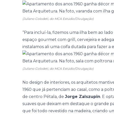
(Juliano Colodeti, do MCA Estúdio/Divulgação)
“Para incluí-la, fizemos uma ilha bem ao lado
espaço gourmet com grill, cervejeira e adega.
instalamos ali uma coifa dutada para fazer a 
(Juliano Colodeti, do MCA Estúdio/Divulgação)
No design de interiores, os arquitetos mant
1960 que já pertenciam ao casal, como a pol
de centro Pétala, de
Jorge Zalszupin
. E op
suaves que deixam em destaque o grande pain
que foi todo revestido na madeira, criando um