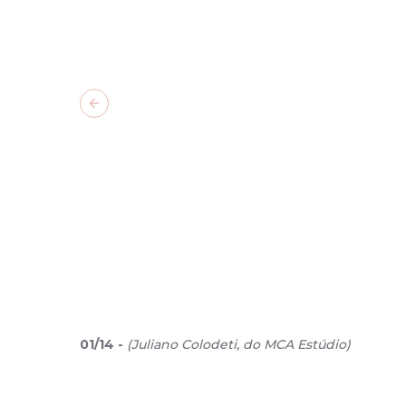
Previous slide
01
/
14
-
(
Juliano Colodeti, do MCA Estúdio
)