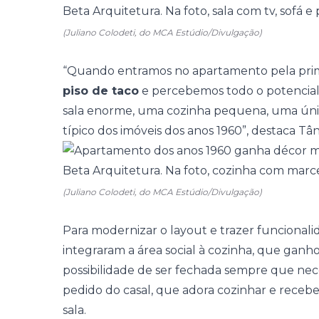
(Juliano Colodeti, do MCA Estúdio/Divulgação)
“Quando entramos no apartamento pela prim
piso de taco
e percebemos todo o potencial
sala enorme, uma
cozinha
pequena, uma úni
típico dos imóveis dos anos 1960”, destaca Tân
(Juliano Colodeti, do MCA Estúdio/Divulgação)
Para modernizar o layout e trazer funcionalida
integraram a área social à cozinha, que ganh
possibilidade de ser fechada sempre que nec
pedido do casal, que adora cozinhar e recebe
sala.