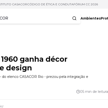
STITUTO CASACOR
CÓDIGO DE ÉTICA E CONDUTA
FÓRUM CC 2026
Ambientes
Prof
racteres
 1960 ganha décor
de design
a - do elenco CASACOR Rio - prezou pela integração e
05 min de leitura
io
)