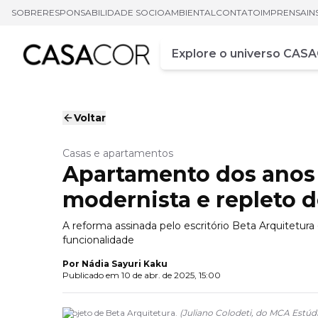
SOBRE
RESPONSABILIDADE SOCIOAMBIENTAL
CONTATO
IMPRENSA
IN
Campo de busca
Digite pelo menos três ca
Voltar
Casas e apartamentos
Apartamento dos anos
modernista e repleto 
A reforma assinada pelo escritório Beta Arquitetur
funcionalidade
Por
Nádia Sayuri Kaku
Publicado em
10 de abr. de 2025, 15:00
Projeto de Beta Arquitetura.
(
Juliano Colodeti, do MCA Estúd