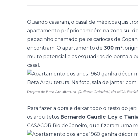
Quando casaram, o casal de médicos quis tro
apartamento
próprio também na zona sul do 
pedacinho chamado pelos cariocas de Copan
encontram. O apartamento de
300 m²
, orig
muito potencial e as esquadrias de ponta a p
casal.
Projeto de Beta Arquitetura.
(Juliano Colodeti, do MCA Estúd
Para fazer a obra e deixar todo o resto do j
os arquitetos
Bernardo Gaudie-Ley e Tânia
CASACOR Rio de Janeiro
, que fizeram uma r