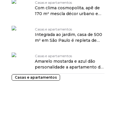
Casas e apartamentos
Com clima cosmopolita, apê de
170 m² mescla décor urbano e
aconchego
Casas e apartamentos
Integrada ao jardim, casa de 500
m² em São Paulo é repleta de
verde
Casas e apartamentos
Amarelo mostarda e azul dão
personalidade a apartamento de
227 m²
Casas e apartamentos