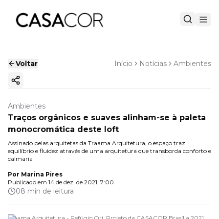
Voltar
Início
Notícias
Ambientes
Copiar link
Ambientes
Traços orgânicos e suaves alinham-se à paleta
monocromática deste loft
Assinado pelas arquitetas da Traama Arquitetura, o espaço traz
equilíbrio e fluidez através de uma arquitetura que transborda conforto e
calmaria
Por
Marina Pires
Publicado em
14 de dez. de 2021, 7:00
08 min de leitura
Traama Arquitetura - Refúgio Ori. Projeto da CASACOR Brasília 2021.