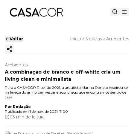
Voltar
Início
Notícias
Ambientes
Copiar link
Ambientes
A combinação de branco e off-white cria um
living clean e minimalista
Para a CASACOR Ribeirão 2021, a arquiteta Marina Donato inspirou-se
na leveza do ar, no bem-estar e aconchego que encontramos dentro de
casa
Por
Redação
Publicado em
1 de nov. de 2021, 7:00
03 min de leitura
Marina Donato - Living de Receber.
(
Felipe Araujo
)