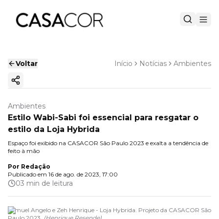
Voltar
Início
Notícias
Ambientes
Copiar link
Ambientes
Estilo Wabi-Sabi foi essencial para resgatar o
estilo da Loja Hybrida
Espaço foi exibido na CASACOR São Paulo 2023 e exalta a tendência de
feito à mão
Por
Redação
Publicado em
16 de ago. de 2023, 17:00
03 min de leitura
Samuel Angelo e Zeh Henrique - Loja Hybrida. Projeto da CASACOR São
Paulo 2023.
(
Henrique Resende
)