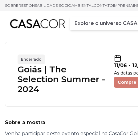
SOBRE
RESPONSABILIDADE SOCIOAMBIENTAL
CONTATO
IMPRENSA
IN
Campo de busca
Digite pelo menos três ca
Encerrado
11/06
-
12
Goiás | The
As datas p
Selection Summer -
Compre 
2024
Sobre a mostra
Venha participar deste evento especial na CasaCor Goi