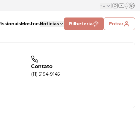
BR
issionais
Mostras
Notícias
Bilheteria
Entrar
Contato
(11) 5194-9145