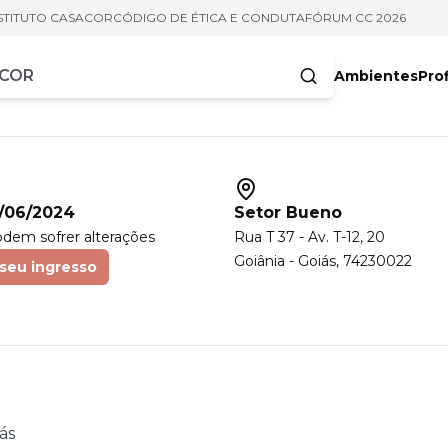
STITUTO CASACOR
CÓDIGO DE ÉTICA E CONDUTA
FÓRUM CC 2026
Ambientes
Prof
racteres
/06/2024
Setor Bueno
odem sofrer alterações
Rua T 37 - Av. T-12
, 20
Goiânia
-
Goiás
,
74230022
seu ingresso
ás