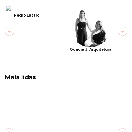
Pedro Lázaro
Previous slide
Next
Quadratti Arquitetura
Mais lidas