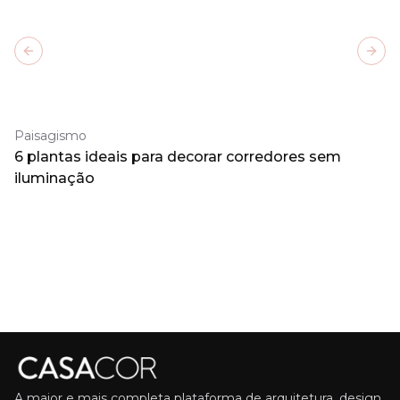
Previous slide
Next
Paisagismo
6 plantas ideais para decorar corredores sem
iluminação
A maior e mais completa plataforma de arquitetura, design