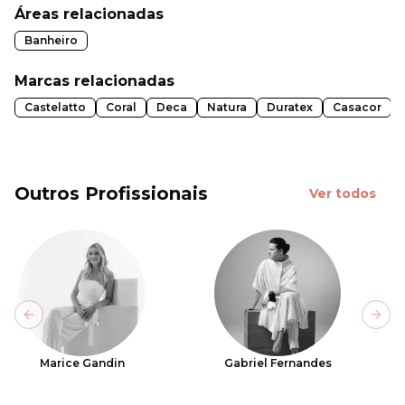
Áreas relacionadas
Banheiro
Marcas relacionadas
Castelatto
Coral
Deca
Natura
Duratex
Casacor
Outros Profissionais
Ver todos
Previous slide
Next
Marice Gandin
Gabriel Fernandes