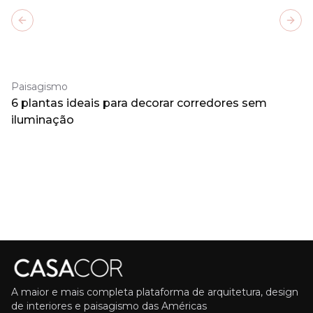
Previous slide
Next
Paisagismo
6 plantas ideais para decorar corredores sem
iluminação
A maior e mais completa plataforma de arquitetura, design
de interiores e paisagismo das Américas