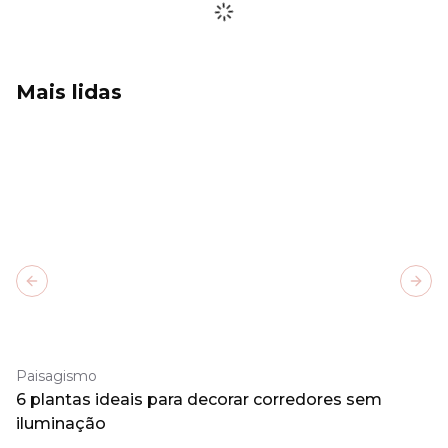
Mais lidas
Previous slide
Next
Paisagismo
6 plantas ideais para decorar corredores sem
iluminação