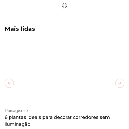
Mais lidas
Previous slide
Next
Paisagismo
6 plantas ideais para decorar corredores sem
iluminação