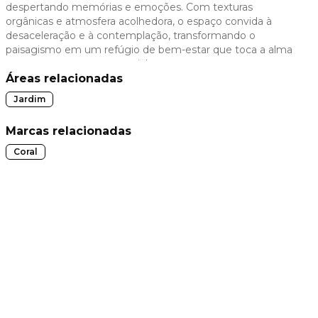
despertando memórias e emoções. Com texturas
 slide
orgânicas e atmosfera acolhedora, o espaço convida à
desaceleração e à contemplação, transformando o
paisagismo em um refúgio de bem-estar que toca a alma
e reconecta com o essencial.
Áreas relacionadas
Jardim
Marcas relacionadas
Coral
t slide