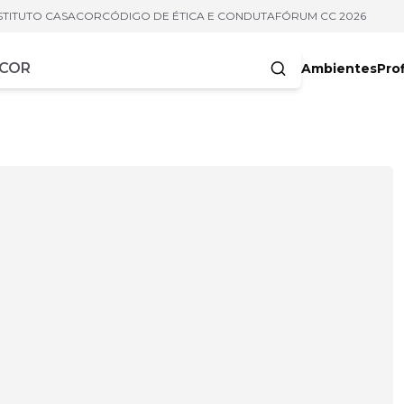
STITUTO CASACOR
CÓDIGO DE ÉTICA E CONDUTA
FÓRUM CC 2026
Ambientes
Prof
racteres