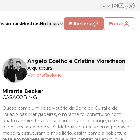
BR
issionais
Mostras
Notícias
Bilheteria
Entrar
Angelo Coelho e Cristina Morethson
Arquitetura
Ver profissional
Mirante Becker
CASACOR
MG
Quase como um observatório da Serra do Curral e do
Palácio das Mangabeiras, o mirante foi construído com
quatro ambientes que se completam: o lounge, o terraço, o
bar e uma área de bistrô. Materiais naturais como pedras e
madeira estruturam o mobiliário, assim como a cobertura,
feita em madeira laminada e vidro habitat refletivo, que