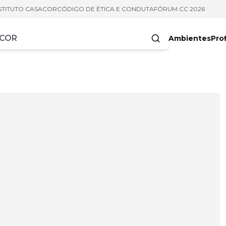
STITUTO CASACOR
CÓDIGO DE ÉTICA E CONDUTA
FÓRUM CC 2026
Ambientes
Prof
racteres