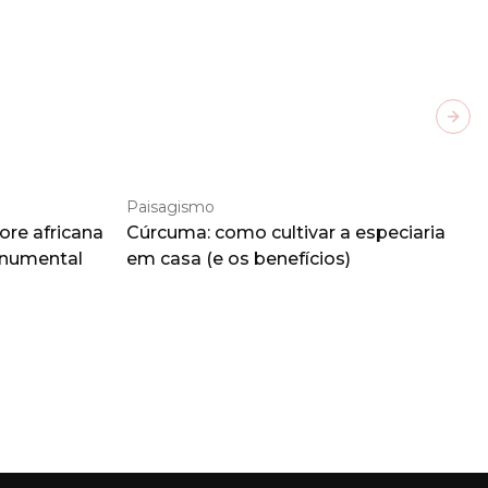
Next
Paisagismo
ore africana
Cúrcuma: como cultivar a especiaria
onumental
em casa (e os benefícios)