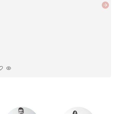
Next
ar link