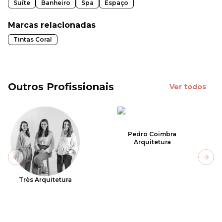
Suíte
Banheiro
Spa
Espaço
Marcas relacionadas
Tintas Coral
Outros Profissionais
Ver todos
Pedro Coimbra
Arquitetura
Previous slide
Next
Très Arquitetura